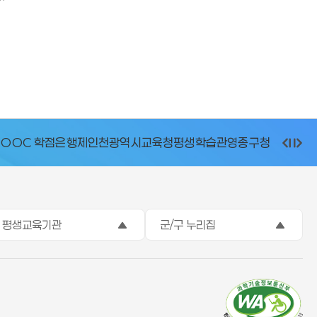
OOC 학점은행제
인천광역시교육청평생학습관
영종구청
이
멈
다
전
춤
음
평생교육기관
군/구 누리집