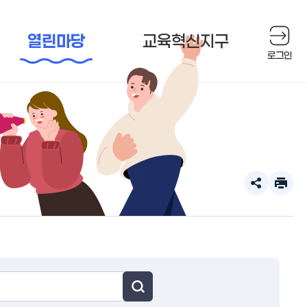
열린마당
교육혁신지구
로그인
공
인
유
쇄
하
하
기
기
확
장