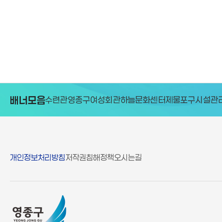
배너모음
종구청소년수련관
영종구여성회관
하늘문화센터
제물포구시설관리
개인정보처리방침
저작권침해정책
오시는길