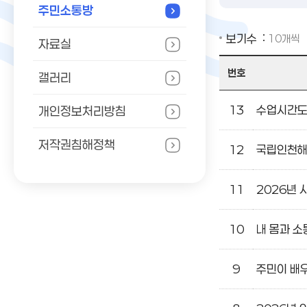
주민소통방
보기수
자료실
번호
갤러리
주
13
개인정보처리방침
민
소
저작권침해정책
12
통
방
11
2026년 
게
시
글
10
내 몸과 소
목
록
9
주민이 배우
:
번