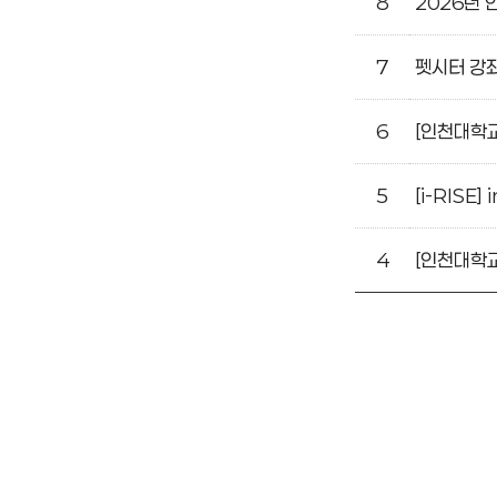
8
2026년
호,
제
7
펫시터 강좌
목,
첨
6
[인천대학
부,
작
5
[i-RIS
성
자,
4
[인천대학
작
성
일,
조
회
수