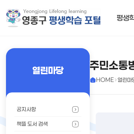
평생
주민소통
열린마당
HOME
열린마
공지사항
책뜰 도서 검색